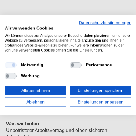
Profil:
Datenschutzbestimmungen
Wir verwenden Cookies
Reifenmonteur (m/w/d) mit Erfahrung aber auch gerne
Quereinsteiger
Wir können diese zur Analyse unserer Besucherdaten platzieren, um unsere
Website zu verbessern, personalisierte Inhalte anzuzeigen und Ihnen ein
Handwerkliches Geschick
großartiges Website-Erlebnis zu bieten. Für weitere Informationen zu den
Selbständige Arbeitsweise
von uns verwendeten Cookies öffnen Sie die Einstellungen.
Interesse an neuen Aufgaben
Teamfähigkeit
Notwendig
Performance
Werbung
Aufgaben:
PKW Reifenmontage und Wuchten
Räder waschen
Alle annehmen
Einstellungen speichern
Depoträder ein- und auslagern
Ablehnen
Einstellungen anpassen
Unterstützung bei allen Tätigkeiten im Zusammenhang
mit der Montage der Reifen
Was wir bieten:
Unbefristeter Arbeitsvertrag und einen sicheren